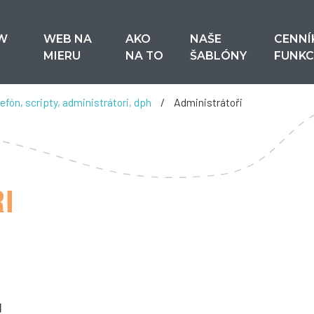
W
WEB NA
AKO
NAŠE
CENNÍ
MIERU
NA TO
ŠABLÓNY
FUNKC
efón, scripty, administrátori, dph
/
Administrátoři
I
ů