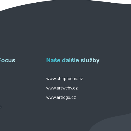
Focus
Naše ďalšie služby
www.shopfocus.cz
o
www.artweby.cz
y
www.artlogo.cz
a