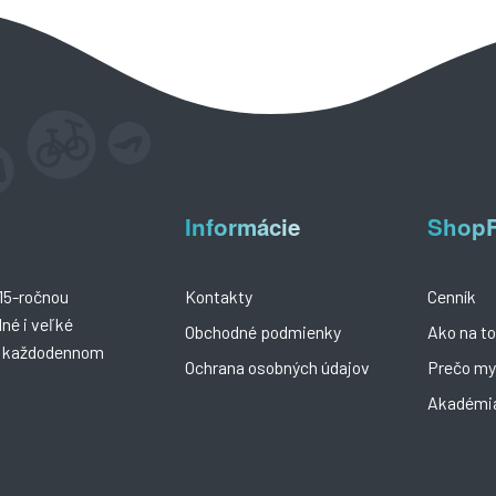
Informácie
Shop
15-ročnou
Kontakty
Cenník
né i veľké
Obchodné podmienky
Ako na t
ch každodennom
Ochrana osobných údajov
Prečo m
Akadémi