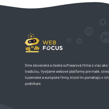
Sme slovenská a česká softwarová firma s viac ako 
tradíciou. Vyvíjame webové platformy pre malé, stred
tuzemské a európské firmy, ktoré im pomáhajú v i
podnikaní.