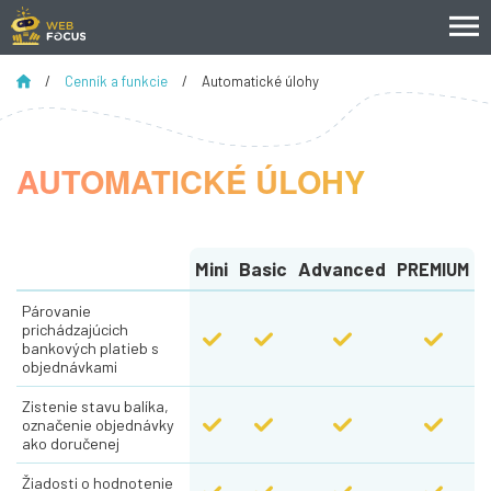
/
Cenník a funkcie
/
Automatické úlohy
AUTOMATICKÉ ÚLOHY
Mini
Basic
Advanced
PREMIUM
Párovanie 
prichádzajúcich 
bankových platieb s 
objednávkami
Zistenie stavu balíka, 
označenie objednávky 
ako doručenej
Žiadosti o hodnotenie 