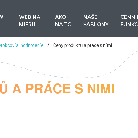
W
WEB NA
AKO
NAŠE
CENNÍ
MIERU
NA TO
ŠABLÓNY
FUNKC
výrobcovia, hodnotenie
/
Ceny produktů a práce s nimi
 A PRÁCE S NIMI