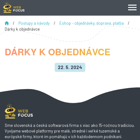
/
Postupy a návody
/
Eshop - objednávky, doprava, platba
/
Dárky k objednávce
DÁRKY K OBJEDNÁVCE
22. 5. 2024
Sme slovenská a česká softwarová firma s viac ako 15-ročnou tradíciou.
Vyvíjame webové platformy pre malé, stredné i veľké tuzemské a
európské firmy, ktoré im pomáhajú v ich každodennom podnikaní.