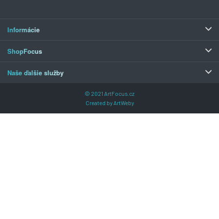
Informácie
ShopFocus
Naše ďalšie služby
© 2021
ArtFocus.cz
Created by
ArtWeby