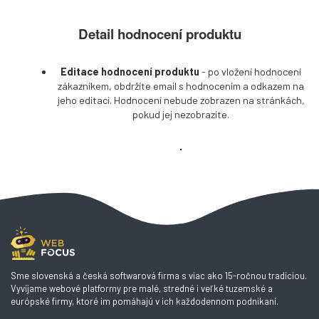
Detail hodnocení produktu
Editace hodnocení produktu
- po vložení hodnocení
zákazníkem, obdržíte email s hodnocením a odkazem na
jeho editaci. Hodnocení nebude zobrazen na stránkách,
pokud jej nezobrazíte.
Sme slovenská a česká softwarová firma s viac ako 15-ročnou tradíciou.
Vyvíjame webové platformy pre malé, stredné i veľké tuzemské a
európské firmy, ktoré im pomáhajú v ich každodennom podnikaní.