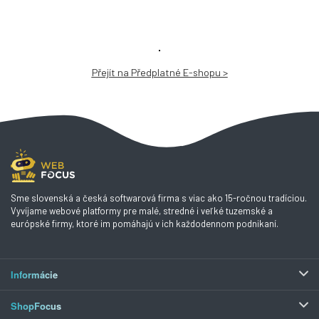
Přejít na Předplatné E-shopu >
Sme slovenská a česká softwarová firma s viac ako 15-ročnou tradíciou.
Vyvíjame webové platformy pre malé, stredné i veľké tuzemské a
európské firmy, ktoré im pomáhajú v ich každodennom podnikaní.
Informácie
ShopFocus