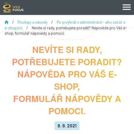
/
Postupy a návody
/
Po prvýkrát v administrácii - ako začať s
e-shopom
/
Nevíte si rady, potřebujete poradit? Nápověda pro Váš e-
shop, formulář nápovědy a pomoci.
NEVÍTE SI RADY,
POTŘEBUJETE PORADIT?
NÁPOVĚDA PRO VÁŠ E-
SHOP,
FORMULÁŘ NÁPOVĚDY A
POMOCI.
9. 9. 2021