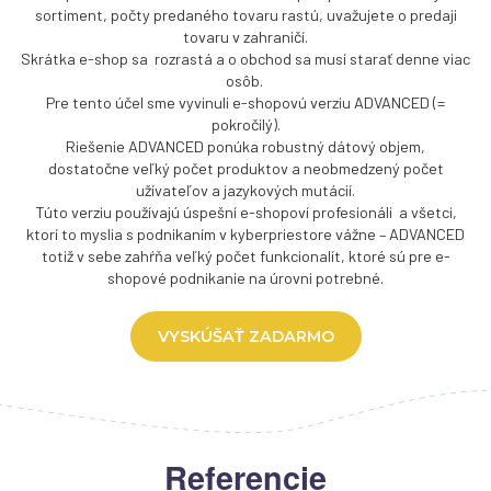
sortiment, počty predaného tovaru rastú, uvažujete o predaji
tovaru v zahraničí.
Skrátka e-shop sa rozrastá a o obchod sa musí starať denne viac
osôb.
Pre tento účel sme vyvinuli e-shopovú verziu ADVANCED (=
pokročilý).
Riešenie ADVANCED ponúka robustný dátový objem,
dostatočne veľký počet produktov a neobmedzený počet
užívateľov a jazykových mutácií.
Túto verziu používajú úspešní e-shopoví profesionáli a všetci,
ktorí to myslia s podnikaním v kyberpriestore vážne – ADVANCED
totiž v sebe zahŕňa veľký počet funkcionalít, ktoré sú pre e-
shopové podnikanie na úrovni potrebné.
VYSKÚŠAŤ ZADARMO
Referencie